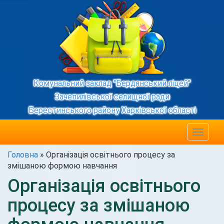
Комунальний заклад "Бердянський ліцей"
Зачепилівської селищної ради
Берестинського району Харківської області
Toggle
navigat
Головна
»
Організація освітнього процесу за
змішаною формою навчання
Організація освітнього
процесу за змішаною