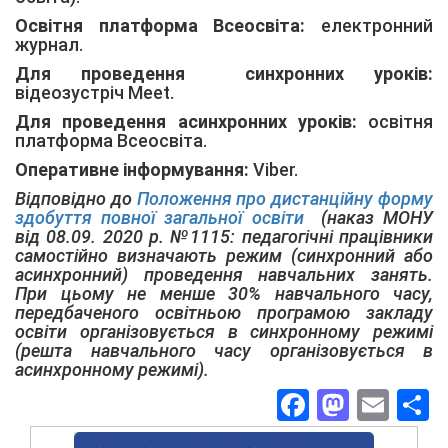
Освітня платформа Всеосвіта:
електронний
журнал.
Для проведення синхронних уроків:
відеозустріч Meet.
Для проведення асинхронних уроків:
освітня
платформа Всеосвіта.
Оперативне інформування:
Viber.
Відповідно до
Положення про дистанційну форму
здобуття повної загальної освіти
(наказ МОНУ
від 08.09. 2020 р. №1115: педагогічні працівники
самостійно визначають режим (синхронний або
асинхронний) проведення навчальних занять.
При цьому не менше 30% навчального часу,
передбаченого освітньою програмою закладу
освіти організовується в синхронному режимі
(решта навчального часу організовується в
асинхронному режимі).
Facebook
Masto
Ema
П