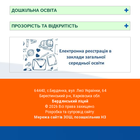
ДОШКІЛЬНА ОСВІТА
ПРОЗОРІСТЬ ТА ВІДКРИТІСТЬ
64440, с.Бердянка, вул. Лесі Українки, 64
Берестинський р-н, Харківська обл.
Бердянський ліцей
© 2026 Всі права захищено.
Розробка та супровід сайту:
Мережа сайтів ЗОШ, позашкільних НЗ